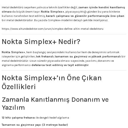
Metal dedektörü seçerken yalnızca teknik özellikler değil,
zaman içinde kendini kanıtlamış
olması
da büyük önem taşır.
Nokta Simplex+
, piyasaya çıktığı günden bu yana binlerce
kullanıcı tarafından test edilmiş,
kararlı çalışması ve güvenilir performansıyla öne çıkan
bir metal dedektörüdür. Bu yazıda Simplex+ modelini detaylı şekilde inceliyoruz.
https://www.altundedektor.com/urun/simplex-define-altin-metal-dedektoru
Nokta Simplex+ Nedir?
Nokta Simplex+
, hem başlangıç seviyesindeki kullanıcılar hem de deneyimini artırmak
isteyenler için geliştirilen,
tek frekanslı
,
tamamen su geçirmez
ve
yüksek performanslı
bir
metal dedektörüdür. Uzun süredir piyasada olması sayesinde, yazılımı, donanımı ve
algılama performansı
defalarca test edilmiş ve teyit edilmiştir
.
Nokta Simplex+’ın Öne Çıkan
Özellikleri
Zamanla Kanıtlanmış Donanım ve
Yazılım
12 kHz çalışma frekansı
ile dengeli hedef algılama
Tamamen su geçirmez yapı (3 metreye kadar)