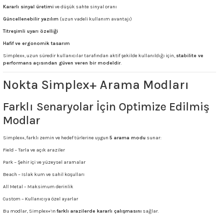
Kararlı sinyal üretimi
ve düşük sahte sinyal oranı
Güncellenebilir yazılım
(uzun vadeli kullanım avantajı)
Titreşimli uyarı özelliği
Hafif ve ergonomik tasarım
Simplex+, uzun süredir kullanıcılar tarafından aktif şekilde kullanıldığı için,
stabilite ve
performans açısından güven veren bir modeldir
.
Nokta Simplex+ Arama Modları
Farklı Senaryolar İçin Optimize Edilmiş
Modlar
Simplex+, farklı zemin ve hedef türlerine uygun
5 arama modu
sunar:
Field – Tarla ve açık araziler
Park – Şehir içi ve yüzeysel aramalar
Beach – Islak kum ve sahil koşulları
All Metal – Maksimum derinlik
Custom – Kullanıcıya özel ayarlar
Bu modlar, Simplex+’ın
farklı arazilerde kararlı çalışmasını
sağlar.