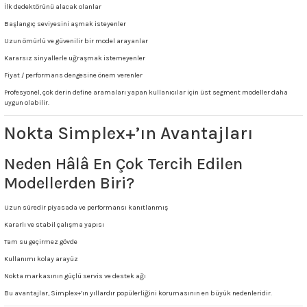
İlk dedektörünü alacak olanlar
Başlangıç seviyesini aşmak isteyenler
Uzun ömürlü ve güvenilir bir model arayanlar
Kararsız sinyallerle uğraşmak istemeyenler
Fiyat / performans dengesine önem verenler
Profesyonel, çok derin define aramaları yapan kullanıcılar için üst segment modeller daha
uygun olabilir.
Nokta Simplex+’ın Avantajları
Neden Hâlâ En Çok Tercih Edilen
Modellerden Biri?
Uzun süredir piyasada ve performansı kanıtlanmış
Kararlı ve stabil çalışma yapısı
Tam su geçirmez gövde
Kullanımı kolay arayüz
Nokta markasının güçlü servis ve destek ağı
Bu avantajlar, Simplex+’ın yıllardır popülerliğini korumasının en büyük nedenleridir.