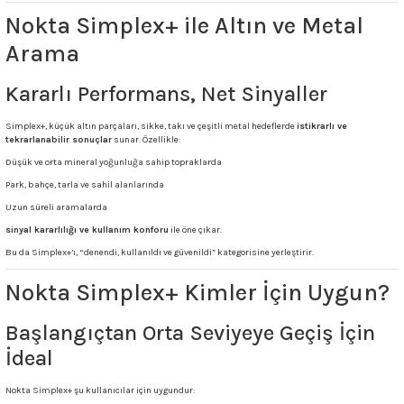
Nokta Simplex+ ile Altın ve Metal
Arama
Kararlı Performans, Net Sinyaller
Simplex+, küçük altın parçaları, sikke, takı ve çeşitli metal hedeflerde
istikrarlı ve
tekrarlanabilir sonuçlar
sunar. Özellikle:
Düşük ve orta mineral yoğunluğa sahip topraklarda
Park, bahçe, tarla ve sahil alanlarında
Uzun süreli aramalarda
sinyal kararlılığı ve kullanım konforu
ile öne çıkar.
Bu da Simplex+’ı, “denendi, kullanıldı ve güvenildi” kategorisine yerleştirir.
Nokta Simplex+ Kimler İçin Uygun?
Başlangıçtan Orta Seviyeye Geçiş İçin
İdeal
Nokta Simplex+ şu kullanıcılar için uygundur: