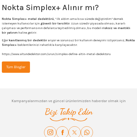
Nokta Simplex+ Alınır mı?
Nokta Simplex+ metal dedektörü
, “ilk aldım ama kısa sürede değiştirdim” demek
istemeyen kullanıcılar için
güvenli bir tercihtir
. Uzun süredir piyasada olması, kararlı
çalışması ve performansının defalarca teyit edilmiş olması, bu modeli
risksiz ve mantıklı
bir yatırım
haline getirir.
Eğer
kanıtlanmış bir dedektör
arıyor ve sorunsuz bir kullanım deneyimi istiyorsanız,
Nokta
Simplex+
beklentilerinizi rahatlıkla karşılayacaktır.
https://www.altundedektor.com/urun/simplex-define-altin-metal-dedektoru
Tüm Bloglar
Kampanyalarımızdan ve güncel ürünlerimizden haberdar olmak için
Bizi Takip Edin