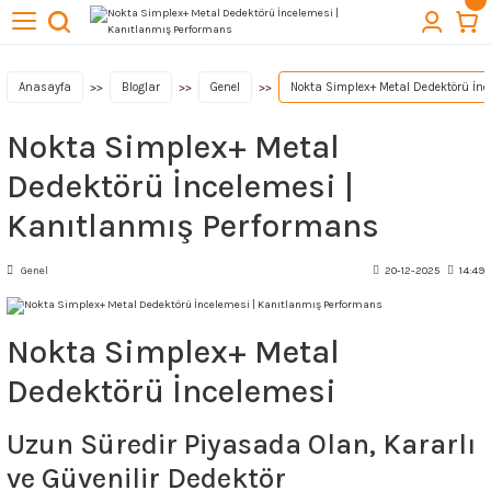
Geri Dön
Geri Dön
Geri Dön
Geri Dön
Geri Dön
törleri
cuba
lıkları
ektörleri
Kazı Ekipmanları
Anasayfa
Bloglar
Genel
Nokta Simplex+ Metal Dedektörü İnc
Nokta Simplex+ Metal
 Başlıkları
t Arama Dedektörleri
ı
Quest Dedektör
Dedektörü İncelemesi |
lıkları
Kanıtlanmış Performans
ktör Başlıkları
Aksesuarları
Genel
20-12-2025
14:49
ağlantıları
Nokta Simplex+ Metal
& Buluntu Kesesi & Kılıflar
Dedektörü İncelemesi
esuarları
Uzun Süredir Piyasada Olan, Kararlı
ve Güvenilir Dedektör