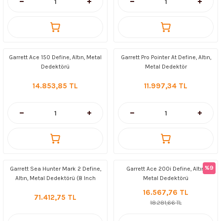
Garrett Ace 150 Define, Altın, Metal
Garrett Pro Pointer At Define, Altın,
Dedektörü
Metal Dedektör
14.853,85 TL
11.997,34 TL
%9
Garrett Sea Hunter Mark 2 Define,
Garrett Ace 200i Define, Altın,
Altın, Metal Dedektörü (8 Inch
Metal Dedektörü
Başlık+ Su geçirmez Sualtı
16.567,76 TL
71.412,75 TL
Kulaklıklı)
18.281,66 TL