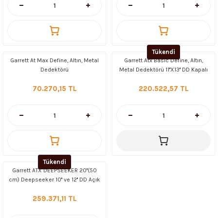
Tükendi
Garrett At Max Define, Altın, Metal
Garrett Atx Basic Define, Altın,
Dedektörü
Metal Dedektörü 11''X13'' DD Kapalı
Tip Başlıklı
70.270,15 TL
220.522,57 TL
Tükendi
Garrett ATX DEEPSEEKER 20''(50
cm) Deepseeker 10'' ve 12'' DD Açık
Tip Başlık
259.371,11 TL