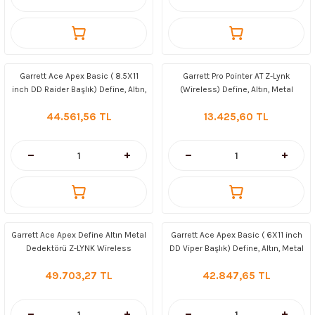
Garrett Ace Apex Basic ( 8.5X11
Garrett Pro Pointer AT Z-Lynk
inch DD Raider Başlık) Define, Altın,
(Wireless) Define, Altın, Metal
Metal Dedektörü
Dedektörü
44.561,56 TL
13.425,60 TL
Garrett Ace Apex Define Altın Metal
Garrett Ace Apex Basic ( 6X11 inch
Dedektörü Z-LYNK Wireless
DD Viper Başlık) Define, Altın, Metal
Kulaklıklı Paket ( 6X11 inch DD
Dedektörü
49.703,27 TL
42.847,65 TL
Viper Başlık)