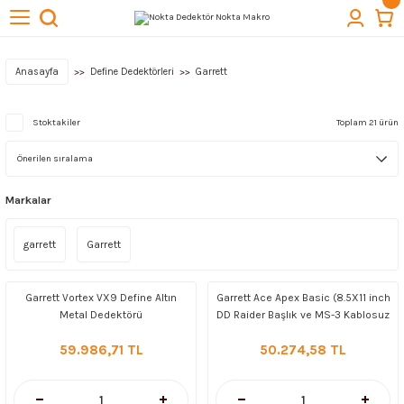
Geri Dön
Geri Dön
Geri Dön
Geri Dön
Geri Dön
törleri
cuba
lıkları
ektörleri
Kazı Ekipmanları
Anasayfa
Define Dedektörleri
Garrett
 Başlıkları
t Arama Dedektörleri
ı
Quest Dedektör
Stoktakiler
Toplam 21 ürün
lıkları
Markalar
ktör Başlıkları
Aksesuarları
garrett
Garrett
ağlantıları
& Buluntu Kesesi & Kılıflar
Garrett Vortex VX9 Define Altın
Garrett Ace Apex Basic (8.5X11 inch
Metal Dedektörü
DD Raider Başlık ve MS-3 Kablosuz
Kulaklık) Define, Altın, Metal
esuarları
59.986,71 TL
50.274,58 TL
Dedektörü