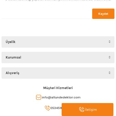
Kaydet
Üyelik
Kurumsal
Alışveriş
Müşteri Hizmetleri
info@altundedektor.com
05345907993
İletişim