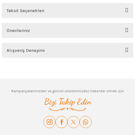
Yorum Yaz
Ürün hakkında henüz soru sorulmamış.
Taksit Seçenekleri
Soru Sor
Önerileriniz
Bu ürünün fiyat bilgisi, resim, ürün açıklamalarında ve diğer konularda
Alışveriş Deneyimi
yetersiz gördüğünüz noktaları öneri formunu kullanarak tarafımıza
iletebilirsiniz.
Görüş ve önerileriniz için teşekkür ederiz.
Sitemize ilk yorumu siz yapın!
Ürün resmi kalitesiz, bozuk veya görüntülenemiyor.
Deneyimini Paylaş
Ürün açıklamasında eksik bilgiler bulunuyor.
Kampanyalarımızdan ve güncel ürünlerimizden haberdar olmak için
Ürün bilgilerinde hatalar bulunuyor.
Bizi Takip Edin
Ürün fiyatı diğer sitelerden daha pahalı.
Bu ürüne benzer farklı alternatifler olmalı.