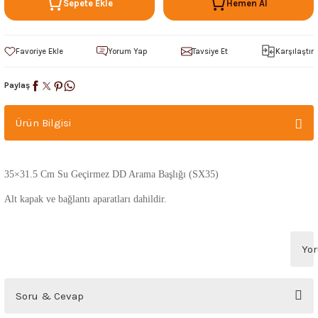
Sepete Ekle
Hemen Al
Yorum Yap
Tavsiye Et
Karşılaştır
Paylaş
Ürün Bilgisi
35×31.5 Cm Su Geçirmez DD Arama Başlığı (SX35)
Alt kapak ve bağlantı aparatları dahildir.
Yo
Bu ürüne ilk yorumu siz yapın!
Soru & Cevap