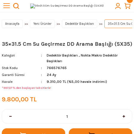
Geri Dön
Geri Dön
Geri Dön
Geri Dön
Geri Dön
törleri
cuba
lıkları
ektörleri
Kazı Ekipmanları
Anasayfa
Yeni Ürünler
Dedektör Başlıkları
35×31.5 Cm Su G
 Başlıkları
t Arama Dedektörleri
ı
Quest Dedektör
35×31.5 Cm Su Geçirmez DD Arama Başlığı (SX35)
lıkları
Dedektör Başlıkları
,
Nokta Makro Dedektör
Kategori
Başlıkları
ktör Başlıkları
Aksesuarları
766576765
Stok Kodu
24 Ay
Garanti Süresi
9.310,00 TL (%5,00 havale indirimi)
Havale
ağlantıları
*997,07 TL den başlayan taksitlerle!
& Buluntu Kesesi & Kılıflar
9.800,00 TL
esuarları