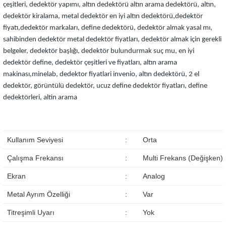
çeşitleri, dedektör yapımı, altın dedektörü
altın arama dedektörü, altın,
dedektör kiralama, metal dedektör
en iyi altın dedektörü,dedektör
fiyatı
,dedektör markaları, define dedektörü
, dedektör almak yasal mı,
sahibinden dedektör
metal dedektör fiyatları, dedektör almak için gerekli
belgeler
, dedektör başlığı
, dedektör bulundurmak suç mu, en iyi
dedektör
define, dedektör çeşitleri ve fiyatları, altın arama
makinası
,minelab
, dedektor fiyatlari
invenio, altın dedektörü, 2 el
dedektör, görüntülü dedektör
, ucuz define dedektör fiyatları
, define
dedektörleri, altin arama
Kullanım Seviyesi
:
Orta
Çalışma Frekansı
:
Multi Frekans (Değişken)
Ekran
:
Analog
Metal Ayrım Özelliği
:
Var
Titreşimli Uyarı
:
Yok