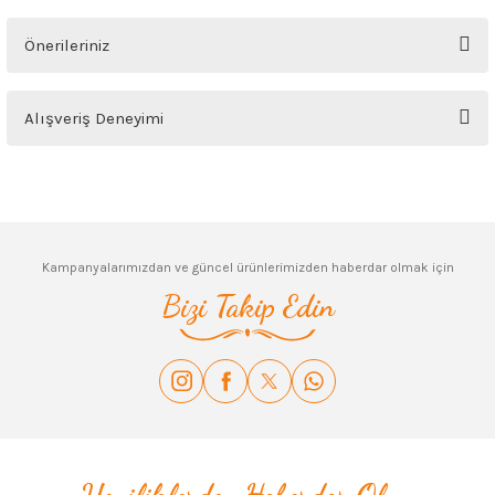
Soru Sor
Önerileriniz
Bu ürünün fiyat bilgisi, resim, ürün açıklamalarında ve diğer konularda
Alışveriş Deneyimi
yetersiz gördüğünüz noktaları öneri formunu kullanarak tarafımıza
iletebilirsiniz.
Görüş ve önerileriniz için teşekkür ederiz.
Sitemize ilk yorumu siz yapın!
Ürün resmi kalitesiz, bozuk veya görüntülenemiyor.
Deneyimini Paylaş
Ürün açıklamasında eksik bilgiler bulunuyor.
Kampanyalarımızdan ve güncel ürünlerimizden haberdar olmak için
Ürün bilgilerinde hatalar bulunuyor.
Bizi Takip Edin
Ürün fiyatı diğer sitelerden daha pahalı.
Bu ürüne benzer farklı alternatifler olmalı.