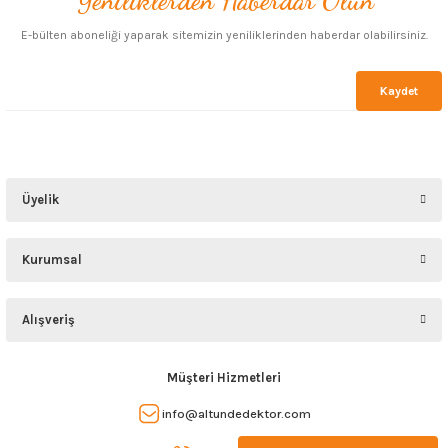
Yeniliklerden Haberdar Olun
Gönder
E-bülten aboneliği yaparak sitemizin yeniliklerinden haberdar olabilirsiniz.
Kaydet
Üyelik
Kurumsal
Alışveriş
Müşteri Hizmetleri
info@altundedektor.com