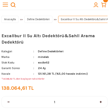
Geri Dön
Geri Dön
Geri Dön
Geri Dön
Geri Dön
törleri
cuba
lıkları
ektörleri
Kazı Ekipmanları
Anasayfa
Define Dedektörleri
Excalibur II Su Altı Dedektörü&Sahil 
 Başlıkları
t Arama Dedektörleri
ı
Quest Dedektör
Excalibur II Su Altı Dedektörü&Sahil Arama
Dedektörü
lıkları
Define Dedektörleri
Kategori
ktör Başlıkları
Aksesuarları
minelab
Marka
exclbrll2
Stok Kodu
ağlantıları
24 Ay
Garanti Süresi
131.161,38 TL (%5,00 havale indirimi)
Havale
& Buluntu Kesesi & Kılıflar
*14.046,92 TL den başlayan taksitlerle!
138.064,61 TL
esuarları