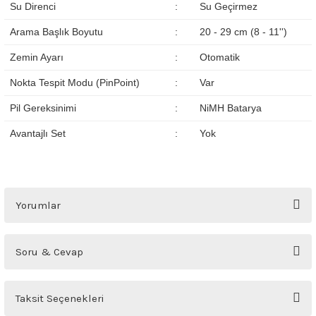
Su Direnci
:
Su Geçirmez
Arama Başlık Boyutu
:
20 - 29 cm (8 - 11'')
Zemin Ayarı
:
Otomatik
Nokta Tespit Modu (PinPoint)
:
Var
Pil Gereksinimi
:
NiMH Batarya
Avantajlı Set
:
Yok
Yorumlar
Bu ürüne ilk yorumu siz yapın!
Soru & Cevap
Yorum Yaz
Ürün hakkında henüz soru sorulmamış.
Taksit Seçenekleri