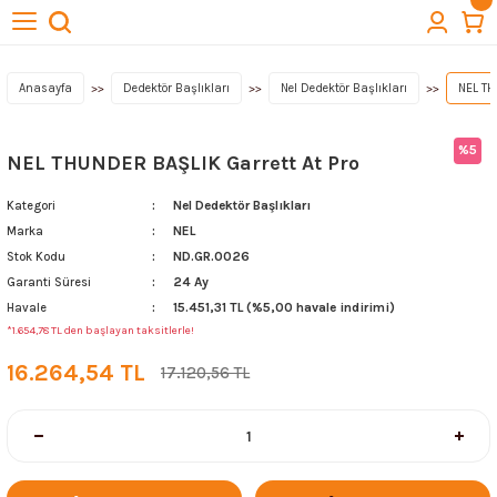
Geri Dön
Geri Dön
Geri Dön
Geri Dön
Geri Dön
törleri
cuba
lıkları
ektörleri
Kazı Ekipmanları
Anasayfa
Dedektör Başlıkları
Nel Dedektör Başlıkları
NEL TH
 Başlıkları
t Arama Dedektörleri
ı
Quest Dedektör
%5
NEL THUNDER BAŞLIK Garrett At Pro
lıkları
Nel Dedektör Başlıkları
Kategori
NEL
Marka
ktör Başlıkları
Aksesuarları
ND.GR.0026
Stok Kodu
24 Ay
Garanti Süresi
ağlantıları
15.451,31 TL (%5,00 havale indirimi)
Havale
*1.654,78 TL den başlayan taksitlerle!
& Buluntu Kesesi & Kılıflar
16.264,54 TL
17.120,56 TL
esuarları