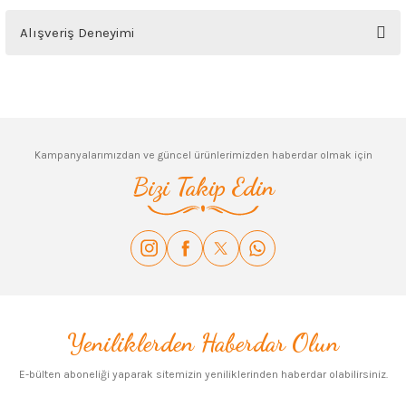
Bu ürünün fiyat bilgisi, resim, ürün açıklamalarında ve diğer konularda
Alışveriş Deneyimi
yetersiz gördüğünüz noktaları öneri formunu kullanarak tarafımıza
iletebilirsiniz.
Görüş ve önerileriniz için teşekkür ederiz.
Sitemize ilk yorumu siz yapın!
Ürün resmi kalitesiz, bozuk veya görüntülenemiyor.
Deneyimini Paylaş
Ürün açıklamasında eksik bilgiler bulunuyor.
Kampanyalarımızdan ve güncel ürünlerimizden haberdar olmak için
Ürün bilgilerinde hatalar bulunuyor.
Bizi Takip Edin
Ürün fiyatı diğer sitelerden daha pahalı.
Bu ürüne benzer farklı alternatifler olmalı.
Yeniliklerden Haberdar Olun
Gönder
E-bülten aboneliği yaparak sitemizin yeniliklerinden haberdar olabilirsiniz.