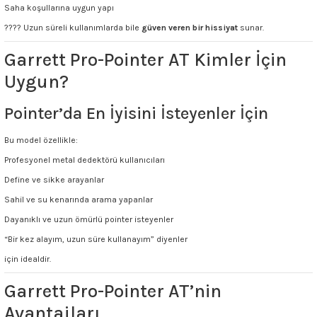
Saha koşullarına uygun yapı
???? Uzun süreli kullanımlarda bile
güven veren bir hissiyat
sunar.
Garrett Pro-Pointer AT Kimler İçin
Uygun?
Pointer’da En İyisini İsteyenler İçin
Bu model özellikle:
Profesyonel metal dedektörü kullanıcıları
Define ve sikke arayanlar
Sahil ve su kenarında arama yapanlar
Dayanıklı ve uzun ömürlü pointer isteyenler
“Bir kez alayım, uzun süre kullanayım” diyenler
için idealdir.
Garrett Pro-Pointer AT’nin
Avantajları