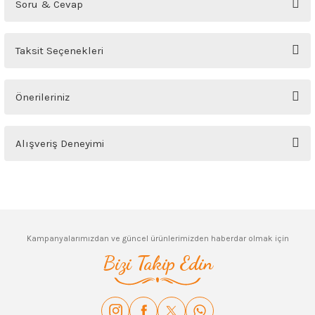
Soru & Cevap
Yorum Yaz
Ürün hakkında henüz soru sorulmamış.
Taksit Seçenekleri
Soru Sor
Önerileriniz
Bu ürünün fiyat bilgisi, resim, ürün açıklamalarında ve diğer konularda
Alışveriş Deneyimi
yetersiz gördüğünüz noktaları öneri formunu kullanarak tarafımıza
iletebilirsiniz.
Görüş ve önerileriniz için teşekkür ederiz.
Sitemize ilk yorumu siz yapın!
Ürün resmi kalitesiz, bozuk veya görüntülenemiyor.
Deneyimini Paylaş
Ürün açıklamasında eksik bilgiler bulunuyor.
Kampanyalarımızdan ve güncel ürünlerimizden haberdar olmak için
Ürün bilgilerinde hatalar bulunuyor.
Bizi Takip Edin
Ürün fiyatı diğer sitelerden daha pahalı.
Bu ürüne benzer farklı alternatifler olmalı.