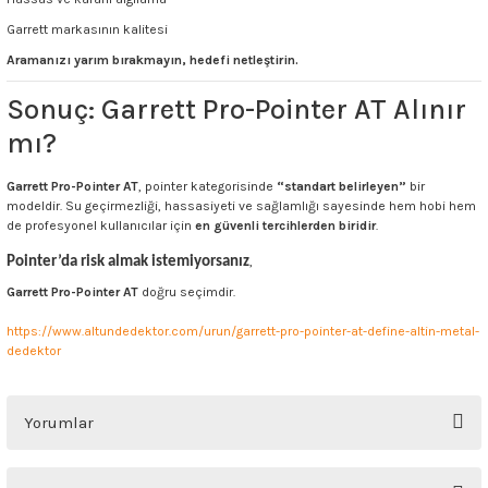
Garrett markasının kalitesi
Aramanızı yarım bırakmayın, hedefi netleştirin.
Sonuç: Garrett Pro-Pointer AT Alınır
mı?
Garrett Pro-Pointer AT
, pointer kategorisinde
“standart belirleyen”
bir
modeldir. Su geçirmezliği, hassasiyeti ve sağlamlığı sayesinde hem hobi hem
de profesyonel kullanıcılar için
en güvenli tercihlerden biridir
.
Pointer’da risk almak istemiyorsanız
,
Garrett Pro-Pointer AT
doğru seçimdir.
https://www.altundedektor.com/urun/garrett-pro-pointer-at-define-altin-metal-
dedektor
Yorumlar
Bu ürüne ilk yorumu siz yapın!