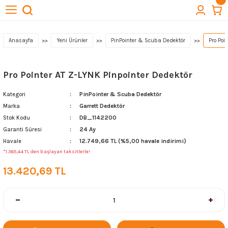
Geri Dön
Geri Dön
Geri Dön
Geri Dön
Geri Dön
törleri
cuba
lıkları
ektörleri
Kazı Ekipmanları
Anasayfa
Yeni Ürünler
PinPointer & Scuba Dedektör
Pro Poi
 Başlıkları
t Arama Dedektörleri
ı
Quest Dedektör
Pro Pointer AT Z-LYNK Pinpointer Dedektör
lıkları
PinPointer & Scuba Dedektör
Kategori
Garrett Dedektör
Marka
ktör Başlıkları
Aksesuarları
DB_1142200
Stok Kodu
24 Ay
Garanti Süresi
ağlantıları
12.749,66 TL (%5,00 havale indirimi)
Havale
*1.365,44 TL den başlayan taksitlerle!
& Buluntu Kesesi & Kılıflar
13.420,69 TL
esuarları