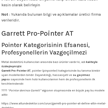
kesin olarak belirleyin
Not
: Yukarıda bulunan bilgi ve açıklamalar üretici firma
verileridir.
Garrett Pro-Pointer AT
Pointer Kategorisinin Efsanesi,
Profesyonellerin Vazgeçilmezi
Metal dedektörü kullanıcıları arasında bazı ürünler vardır ki, adı
kaliteyle
özdeşleşmiştir
.
Garrett Pro-Pointer AT
, pointer (pinpointer) kategorisinde bu tanıma birebir
uyan modellerden biridir. Dayanıklılığı, hassasiyeti ve
su geçirmez
yapısı
sayesinde hem hobi kullanıcılarının hem de profesyonellerin ilk
tercihlerindendir.
????
“Pointer denince Garrett”
algısının oluşmasında en büyük pay bu modele
aittir.
https://www.altundedektor.com/urun/garrett-pro-pointer-at-define-altin-metal-
dedektor