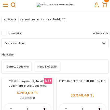
Geri Dön
Geri Dön
Geri Dön
Geri Dön
Geri Dön
törleri
cuba
lıkları
ektörleri
Kazı Ekipmanları
Anasayfa
Yeni Ürünler
Metal Dedektörü
 Başlıkları
t Arama Dedektörleri
ı
Quest Dedektör
Stoktakiler
Toplam 4 ürün
lıkları
Markalar
ktör Başlıkları
Aksesuarları
Garrett Dedektör
Nano Dedektör
ağlantıları
& Buluntu Kesesi & Kılıflar
%28
MD 3028 Ayrımlı Dijital Altın
At Pro Dedektör (8,5x11'' DD Başlıkla)
Dedektörü, Metal Dedektörü
esuarları
5.790,00 TL
53.948,46 TL
7.990,00 TL